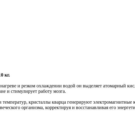
0 кг.
агреве и резком охлаждении водой он выделяет атомарный кисл
ие и стимулирует работу мозга.
 температур, кристаллы кварца генерируют электромагнитные ко
еческого организма, корректируя и восстанавливая его энергет